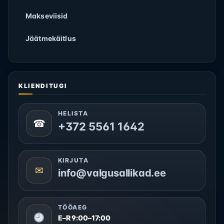
Makseviisid
Jäätmekäitlus
KLIENDITUGI
HELISTA
☎
+372 5561 1642
KIRJUTA
✉
info@valgusallikad.ee
TÖÖAEG
E–R 9:00–17:00