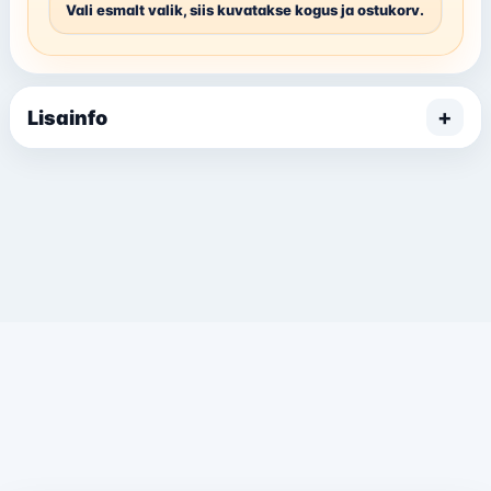
+
Lisainfo