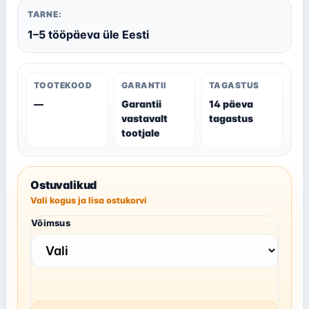
TARNE:
1–5 tööpäeva üle Eesti
TOOTEKOOD
GARANTII
TAGASTUS
—
Garantii
14 päeva
vastavalt
tagastus
tootjale
Ostuvalikud
Vali kogus ja lisa ostukorvi
Võimsus