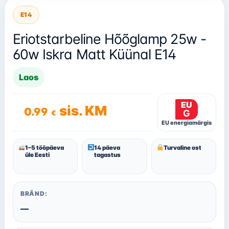
E14
Eriotstarbeline Hõõglamp 25w -
60w Iskra Matt Küünal E14
Laos
EU
sis. KM
0.99
G
€
EU energiamärgis
1–5 tööpäeva
14 päeva
Turvaline ost
üle Eesti
tagastus
BRÄND:
—