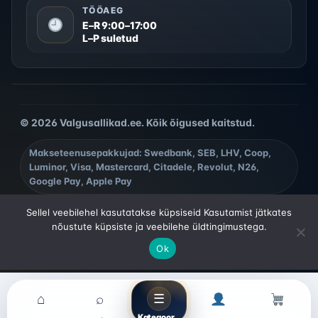
TÖÖAEG
E–R 9:00–17:00
L–P suletud
© 2026 Valgusallikad.ee. Kõik õigused kaitstud.
Makseteenusepakkujad: Swedbank, SEB, LHV, Coop,
Luminor, Visa, Mastercard, Citadele, Revolut, N26,
Google Pay, Apple Pay
Sellel veebilehel kasutatakse küpsiseid Kasutamist jätkates
nõustute küpsiste ja veebilehe üldtingimustega.
Ok
⌂
☰
⌕
Kategooriad