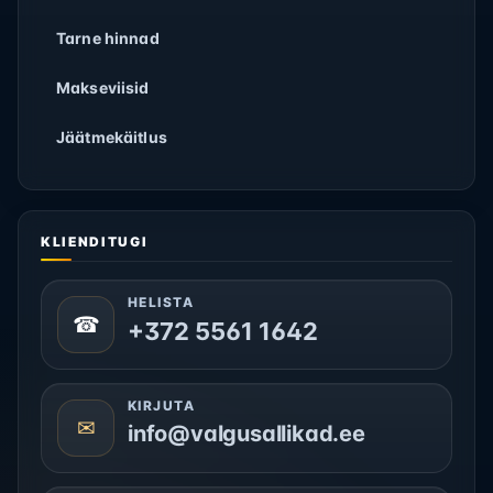
Tarne hinnad
Makseviisid
Jäätmekäitlus
KLIENDITUGI
HELISTA
☎
+372 5561 1642
KIRJUTA
✉
info@valgusallikad.ee