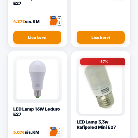
E27
EU
A
F
sis. KM
4.87
€
↕
G
Lisa korvi
Lisa korvi
-57%
LED Lamp 16W Leduro
E27
LED Lamp 3,3w
Rafipoled Mini E27
EU
A
F
sis. KM
5.07
€
↕
G