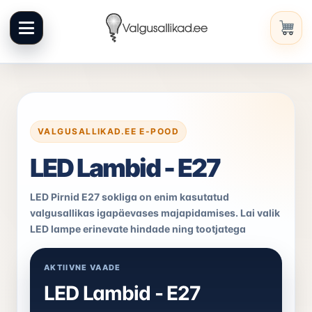
Liigu
sisuni
VALGUSALLIKAD.EE E-POOD
LED Lambid - E27
LED Pirnid E27 sokliga on enim kasutatud
valgusallikas igapäevases majapidamises. Lai valik
LED lampe erinevate hindade ning tootjatega
AKTIIVNE VAADE
LED Lambid - E27