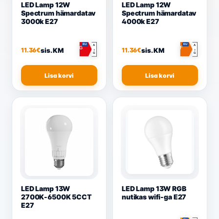
LED Lamp 12W
LED Lamp 12W
Spectrum hämardatav
Spectrum hämardatav
3000k E27
4000k E27
EU
EU
A
A
G
F
sis. KM
sis. KM
11.36
€
11.36
€
↕
↕
G
G
Lisa korvi
Lisa korvi
LED Lamp 13W
LED Lamp 13W RGB
2700K-6500K 5CCT
nutikas wifi-ga E27
E27