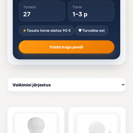
Tooteid
Tarne
27
1–3 p
Tasuta tarne alates 90 €
🛡 Turvaline ost
Vaata kogu poodi