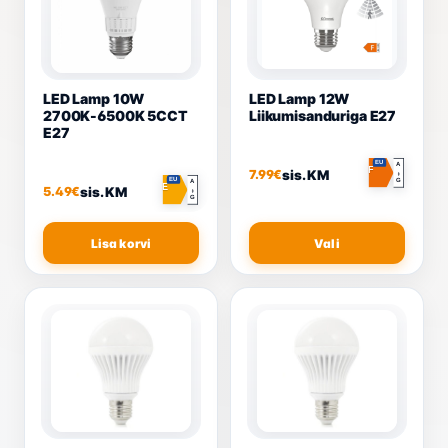
LED Lamp 10W
LED Lamp 12W
2700K-6500K 5CCT
Liikumisanduriga E27
E27
EU
A
F
sis. KM
7.99
€
↕
EU
G
A
E
sis. KM
5.49
€
↕
G
Sellel
Lisa korvi
Vali
toote
mitu
varian
Valik
saab 
tootel