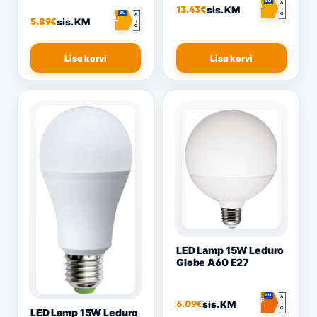
EU
A
E
sis. KM
13.43
€
↕
EU
G
A
E
sis. KM
5.89
€
↕
G
Lisa korvi
Lisa korvi
LED Lamp 15W Leduro
Globe A60 E27
EU
A
F
sis. KM
6.09
€
↕
G
LED Lamp 15W Leduro