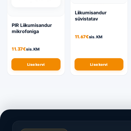
Liikumisandur
süvistatav
PIR Liikumisandur
mikrofoniga
11.67
€
sis. KM
11.37
€
sis. KM
Lisa korvi
Lisa korvi