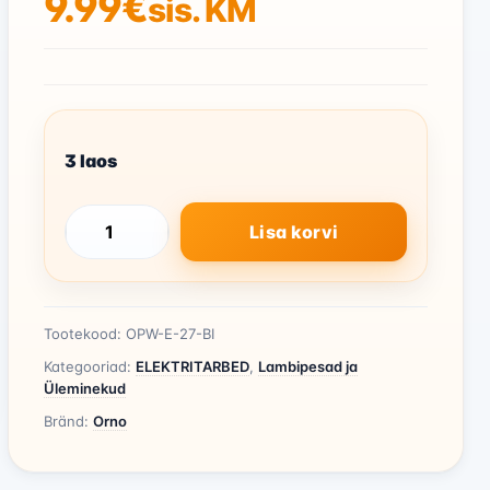
9.99
€
sis. KM
3 laos
Lisa korvi
Lambipesa
E27
Kettlülitiga
kogus
Tootekood:
OPW-E-27-BI
Kategooriad:
ELEKTRITARBED
,
Lambipesad ja
Üleminekud
Bränd:
Orno