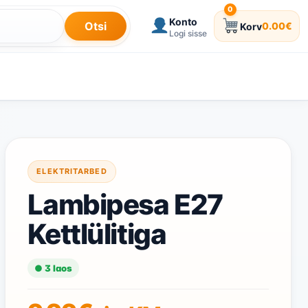
0
Konto
Otsi
0.00
€
Korv
0 toodet korvis
Logi sisse
ELEKTRITARBED
Lambipesa E27
Kettlülitiga
● 3 laos