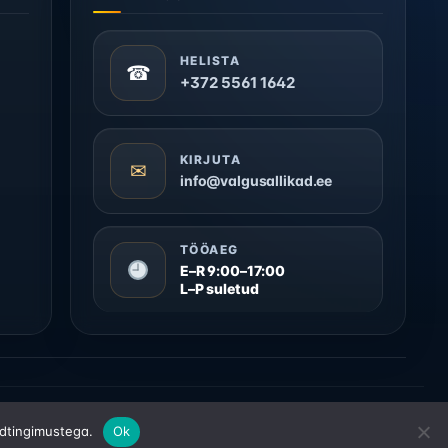
HELISTA
☎
+372 5561 1642
KIRJUTA
✉
info@valgusallikad.ee
TÖÖAEG
E–R 9:00–17:00
L–P suletud
stercard, Citadele, Revolut, N26, Google Pay, Apple Pay
ldtingimustega.
Ok