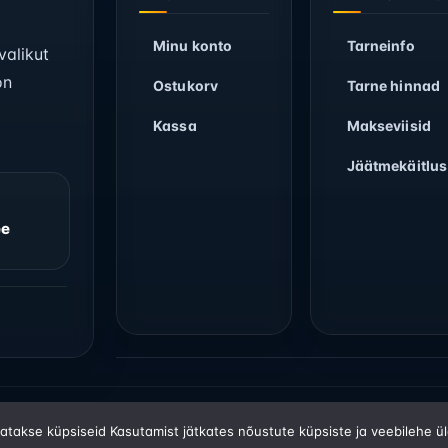
Minu konto
Tarneinfo
valikut
on
Ostukorv
Tarne hinnad
Kassa
Makseviisid
Jäätmekäitlus
ee
Makseteenusepakkujad: Swedbank, SEB, LHV, Coop, Luminor, Visa, Ma
tatakse küpsiseid Kasutamist jätkates nõustute küpsiste ja veebilehe ü