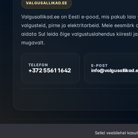
VALGUSALLIKAD.EE
Valgusallikad.ee on Eesti e-pood, mis pakub laia 
valgusteid, pirne ja elektritarbeid. Meie eesmärk 
aidata Sul leida õige valgustuslahendus kiiresti ja
mugavalt.
TELEFON
E-POST
+372 5561 1642
info@valgusallikad.
© 2026 Valgusallikad.ee. Kõik õigused kaitstud.
Sellel veebilehel kasu