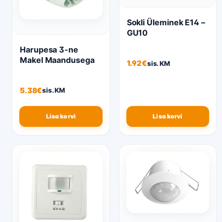
Sokli Üleminek E14 –
GU10
Harupesa 3-ne
Makel Maandusega
1.92
€
sis. KM
5.38
€
sis. KM
Lisa korvi
Lisa korvi