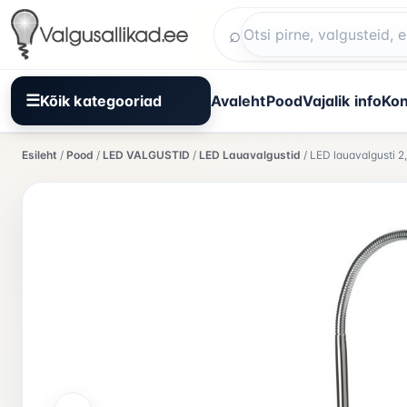
Liigu
sisuni
⌕
Otsi
Kõik kategooriad
Avaleht
Pood
Vajalik info
Kon
Esileht
/
Pood
/
LED VALGUSTID
/
LED Lauavalgustid
/ LED lauavalgusti 