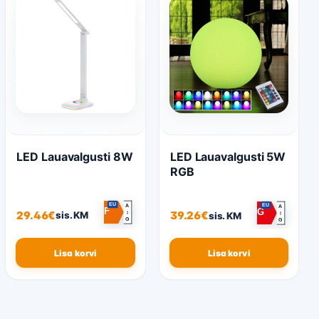
LED Lauavalgusti 8W
LED Lauavalgusti 5W
RGB
EU
EU
A
A
F
G
29.46
€
39.26
€
↕
sis. KM
↕
sis. KM
G
G
Lisa korvi
Lisa korvi