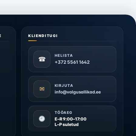
E
KLIENDITUGI
HELISTA
☎
+372 5561 1642
KIRJUTA
✉
info@valgusallikad.ee
TÖÖAEG
E–R 9:00–17:00
L–P suletud