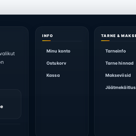
INFO
TARNE & MAKS
Minu konto
Tarneinfo
valikut
on
Ostukorv
Tarne hinnad
Kassa
Makseviisid
Jäätmekäitlus
ee