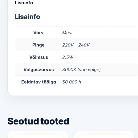
Lisainfo
Lisainfo
Värv
Must
Pinge
220V – 240V
Võimsus
2,5W
Valgusvärvus
3000K (soe valge)
Eeldatav tööiga
50 000 h
Seotud tooted