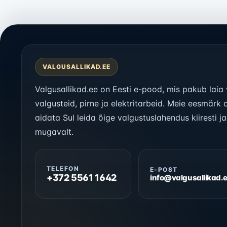
VALGUSALLIKAD.EE
Valgusallikad.ee on Eesti e-pood, mis pakub laia 
valgusteid, pirne ja elektritarbeid. Meie eesmärk 
aidata Sul leida õige valgustuslahendus kiiresti ja
mugavalt.
TELEFON
E-POST
+372 5561 1642
info@valgusallikad.