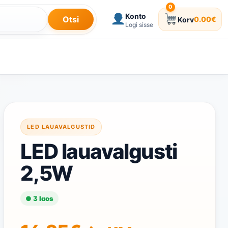
0
Konto
Otsi
0.00
€
Korv
0 toodet korvis
Logi sisse
LED LAUAVALGUSTID
LED lauavalgusti
2,5W
● 3 laos