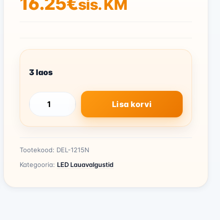
16.25
€
sis. KM
3 laos
Lisa korvi
LED
lauavalgusti
2,5W
kogus
Tootekood:
DEL-1215N
Kategooria:
LED Lauavalgustid