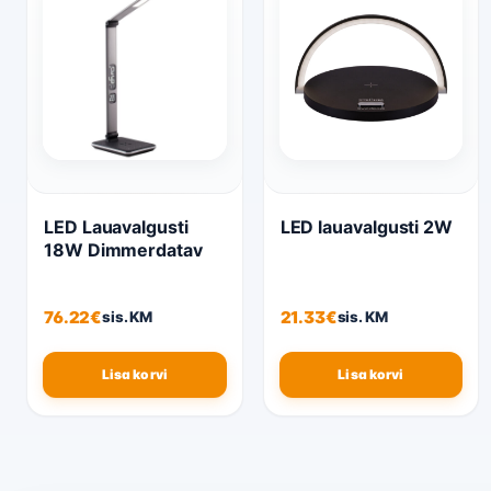
Valikuid
saab teha
tootelehel.
LED Lauavalgusti
LED lauavalgusti 2W
18W Dimmerdatav
76.22
€
21.33
€
sis. KM
sis. KM
Lisa korvi
Lisa korvi