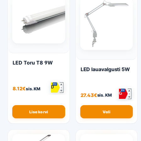
LED Toru T8 9W
LED lauavalgusti 5W
EU
A
D
8.12
€
↕
sis. KM
G
EU
A
G
27.43
€
↕
sis. KM
G
Lisa korvi
Vali
Sellel
tootel on
mitu
varianti.