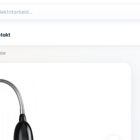
takt
2,5W