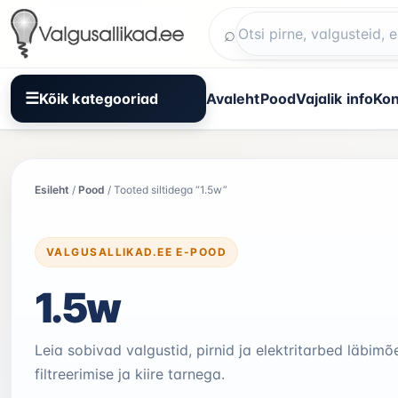
Liigu
sisuni
⌕
Otsi
Kõik kategooriad
Avaleht
Pood
Vajalik info
Kon
Esileht
/
Pood
/ Tooted siltidega “1.5w”
VALGUSALLIKAD.EE E-POOD
1.5w
Leia sobivad valgustid, pirnid ja elektritarbed läbimõ
filtreerimise ja kiire tarnega.