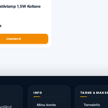
tiivlamp 1,5W Kollane
M
Lisa korvi
INFO
TARNE & MAKS
Minu konto
Tarneinfo
valikut