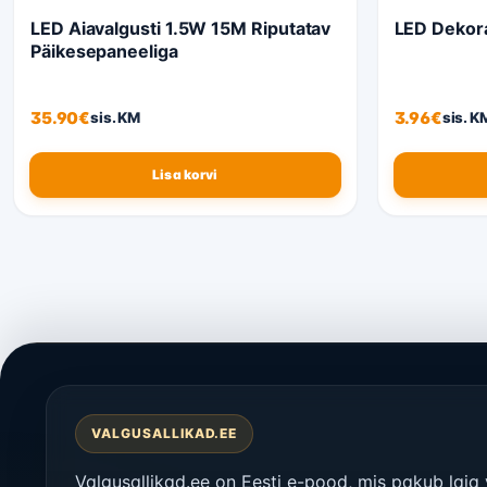
LED Aiavalgusti 1.5W 15M Riputatav
LED Dekora
Päikesepaneeliga
35.90
€
3.96
€
sis. KM
sis. K
Lisa korvi
VALGUSALLIKAD.EE
Valgusallikad.ee on Eesti e-pood, mis pakub laia 