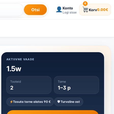
0
Konto
Otsi
0.00
€
Korv
0 toodet korvis
Logi sisse
AKTIIVNE VAADE
1.5w
Tooteid
Tarne
2
1–3 p
Tasuta tarne alates 90 €
🛡 Turvaline ost