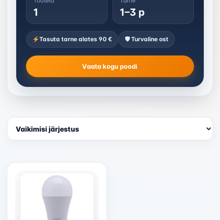
Tooteid
Tarne
1
1–3 p
Tasuta tarne alates 90 €
🛡 Turvaline ost
Vaata kogu poodi