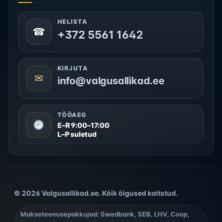
HELISTA
☎
+372 5561 1642
KIRJUTA
✉
info@valgusallikad.ee
TÖÖAEG
E–R 9:00–17:00
L–P suletud
© 2026 Valgusallikad.ee. Kõik õigused kaitstud.
Makseteenusepakkujad: Swedbank, SEB, LHV, Coop,