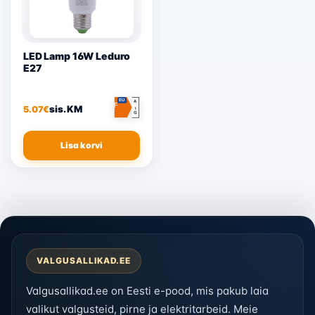
LED Lamp 16W Leduro
E27
EU
A
F
sis. KM
5.07
€
↕
G
Lisa korvi
VALGUSALLIKAD.EE
Valgusallikad.ee on Eesti e-pood, mis pakub laia
valikut valgusteid, pirne ja elektritarbeid. Meie