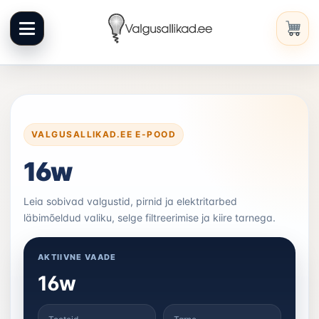
Liigu
sisuni
VALGUSALLIKAD.EE E-POOD
16w
Leia sobivad valgustid, pirnid ja elektritarbed
läbimõeldud valiku, selge filtreerimise ja kiire tarnega.
AKTIIVNE VAADE
16w