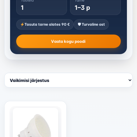
Tooteid
Tarne
1
1–3 p
Tasuta tarne alates 90 €
🛡 Turvaline ost
Vaata kogu poodi