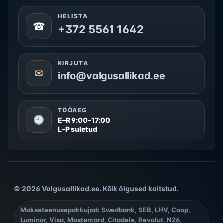
HELISTA
☎
+372 5561 1642
KIRJUTA
✉
info@valgusallikad.ee
TÖÖAEG
E–R 9:00–17:00
L–P suletud
© 2026 Valgusallikad.ee. Kõik õigused kaitstud.
Makseteenusepakkujad: Swedbank, SEB, LHV, Coop,
Luminor, Visa, Mastercard, Citadele, Revolut, N26,