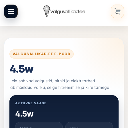
Liigu
sisuni
VALGUSALLIKAD.EE E-POOD
4.5w
Leia sobivad valgustid, pirnid ja elektritarbed
läbimõeldud valiku, selge filtreerimise ja kiire tarnega.
AKTIIVNE VAADE
4.5w