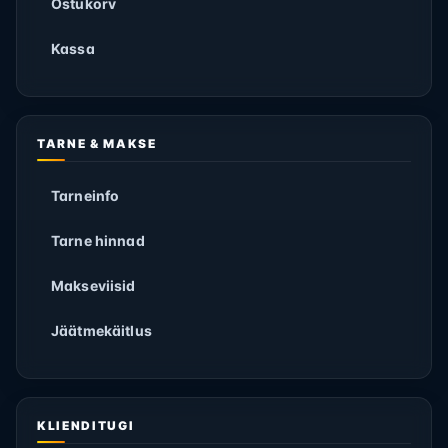
Ostukorv
Kassa
TARNE & MAKSE
Tarneinfo
Tarne hinnad
Makseviisid
Jäätmekäitlus
KLIENDITUGI