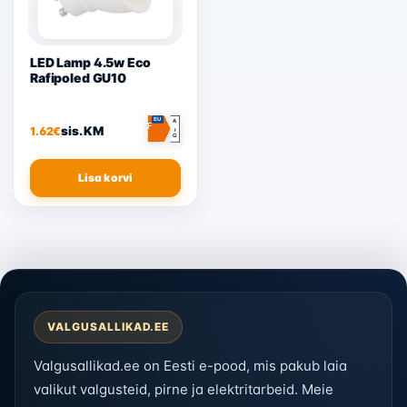
LED Lamp 4.5w Eco
Rafipoled GU10
EU
A
F
sis. KM
1.62
€
↕
G
Lisa korvi
VALGUSALLIKAD.EE
Valgusallikad.ee on Eesti e-pood, mis pakub laia
valikut valgusteid, pirne ja elektritarbeid. Meie