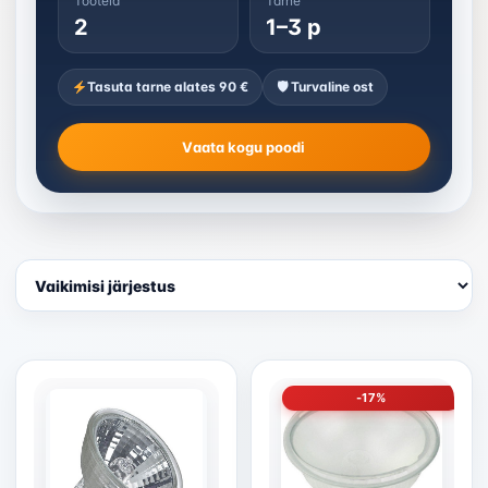
Tooteid
Tarne
2
1–3 p
Tasuta tarne alates 90 €
🛡 Turvaline ost
Vaata kogu poodi
-17%