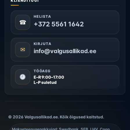
KLIENDITUGI
HELISTA
☎
+372 5561 1642
KIRJUTA
✉
info@valgusallikad.ee
TÖÖAEG
E–R 9:00–17:00
L–P suletud
© 2026 Valgusallikad.ee. Kõik õigused kaitstud.
Makseteenusepakkujad: Swedbank, SEB, LHV, Coop,