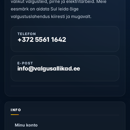
valikut valgusteid, pirne ja elektritarbeid. Meie
eesmärk on aidata Sul leida õige
valgustuslahendus kiiresti ja mugavalt.
TELEFON
+372 5561 1642
E-POST
info@valgusallikad.ee
INFO
Minu konto