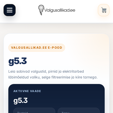
Liigu
sisuni
VALGUSALLIKAD.EE E-POOD
g5.3
Leia sobivad valgustid, pirnid ja elektritarbed
läbimõeldud valiku, selge filtreerimise ja kiire tarnega.
AKTIIVNE VAADE
g5.3