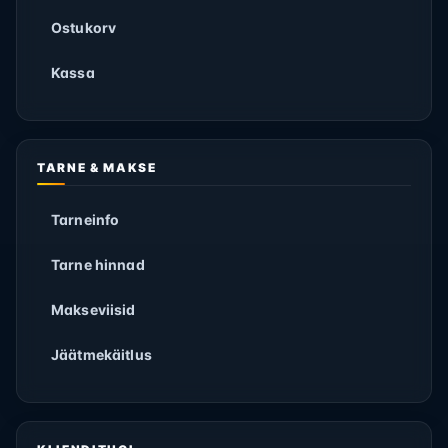
Ostukorv
Kassa
TARNE & MAKSE
Tarneinfo
Tarne hinnad
Makseviisid
Jäätmekäitlus