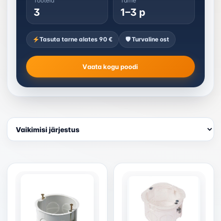
Tooteid
Tarne
3
1–3 p
Tasuta tarne alates 90 €
🛡 Turvaline ost
Vaata kogu poodi