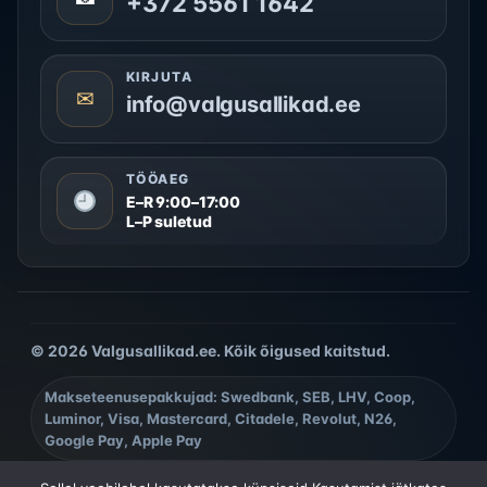
+372 5561 1642
KIRJUTA
✉
info@valgusallikad.ee
TÖÖAEG
E–R 9:00–17:00
L–P suletud
© 2026 Valgusallikad.ee. Kõik õigused kaitstud.
Makseteenusepakkujad: Swedbank, SEB, LHV, Coop,
Luminor, Visa, Mastercard, Citadele, Revolut, N26,
Google Pay, Apple Pay