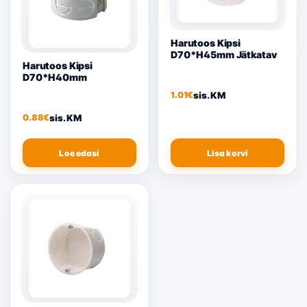
Harutoos Kipsi
D70*H45mm Jätkatav
Harutoos Kipsi
D70*H40mm
sis. KM
1.01
€
sis. KM
0.88
€
Loe edasi
Lisa korvi