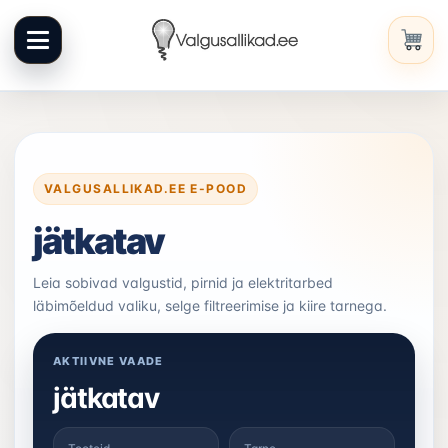
Liigu
sisuni
VALGUSALLIKAD.EE E-POOD
jätkatav
Leia sobivad valgustid, pirnid ja elektritarbed
läbimõeldud valiku, selge filtreerimise ja kiire tarnega.
AKTIIVNE VAADE
jätkatav