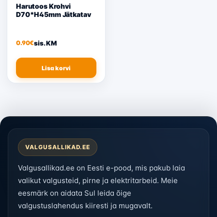
Harutoos Krohvi
D70*H45mm Jätkatav
sis. KM
0.90
€
Lisa korvi
VALGUSALLIKAD.EE
Valgusallikad.ee on Eesti e-pood, mis pakub laia
valikut valgusteid, pirne ja elektritarbeid. Meie
eesmärk on aidata Sul leida õige
valgustuslahendus kiiresti ja mugavalt.